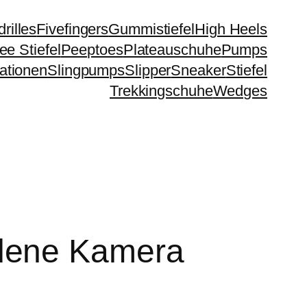
rilles
Fivefingers
Gummistiefel
High Heels
e Stiefel
Peeptoes
Plateauschuhe
Pumps
ationen
Slingpumps
Slipper
Sneaker
Stiefel
Trekkingschuhe
Wedges
dene Kamera