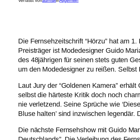
Verfasst von
admsw
in
Allgemein
Die Fernsehzeitschrift “Hörzu” hat am 1
Preisträger ist Modedesigner Guido Maria
des 48jährigen für seinen stets guten G
um den Modedesigner zu reißen. Selbst R
Laut Jury der “Goldenen Kamera” erhält Gu
selbst die härteste Kritik doch noch char
nie verletzend. Seine Sprüche wie ‘Dieses
Bluse halten’ sind inzwischen legendär.
Die nächste Fernsehshow mit Guido Maria
Deutschlands”. Die Verleihung des Fern