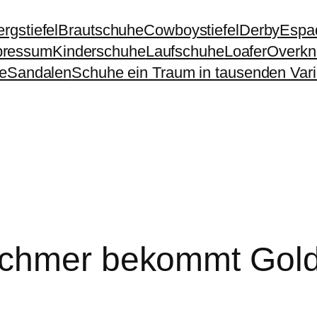
rgstiefel
Brautschuhe
Cowboystiefel
Derby
Espad
pressum
Kinderschuhe
Laufschuhe
Loafer
Overkne
e
Sandalen
Schuhe ein Traum in tausenden Vari
tschmer bekommt Gol