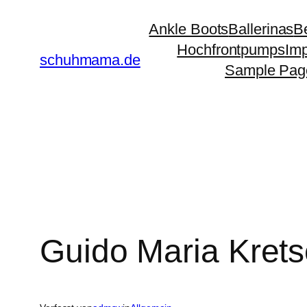
Zum
Ankle Boots
Ballerinas
Be
Inhalt
Hochfrontpumps
Im
springen
schuhmama.de
Sample Pag
Guido Maria Kre