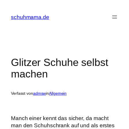
Zum
Inhalt
schuhmama.de
springen
Glitzer Schuhe selbst
machen
Verfasst von
admsw
in
Allgemein
Manch einer kennt das sicher, da macht
man den Schuhschrank auf und als erstes