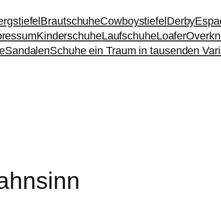
rgstiefel
Brautschuhe
Cowboystiefel
Derby
Espad
pressum
Kinderschuhe
Laufschuhe
Loafer
Overkne
e
Sandalen
Schuhe ein Traum in tausenden Vari
ahnsinn