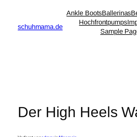
Zum
Ankle Boots
Ballerinas
Be
Inhalt
Hochfrontpumps
Im
springen
schuhmama.de
Sample Pag
Der High Heels W