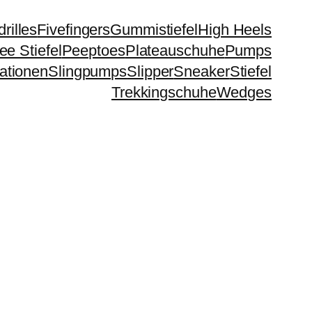
rilles
Fivefingers
Gummistiefel
High Heels
e Stiefel
Peeptoes
Plateauschuhe
Pumps
ationen
Slingpumps
Slipper
Sneaker
Stiefel
Trekkingschuhe
Wedges